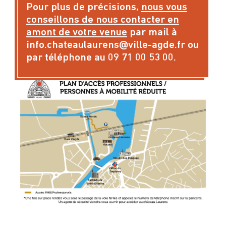
Pour plus de précisions,
nous vous
conseillons de nous contacter en
amont de votre venue
par mail à
info.chateaulaurens@ville-agde.fr
ou
par téléphone au 09 71 00 53 00.