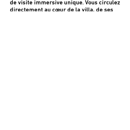
de visite immersive unique. Vous circulez
directement au cœur de la villa, de ses
décors foisonnants et de ses collections.
Les enjeux de conservation sont forts
pour ce monument fragile dont la
préservation patrimoniale ne dépend
que de vous.
Les visites se font en groupe et toujours
accompagnées. Il est demandé une
grande retenue et une correction
irréprochable. Tout comportement
potentiellement dangereux pour la
sécurité des visiteurs, du personnel et
du monument, y compris patrimoniale,
pourra être réprimandé par une
exclusion et d’éventuelles poursuites.