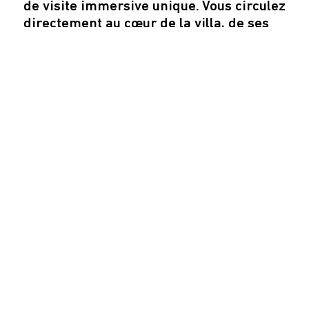
de visite immersive unique. Vous circulez
directement au cœur de la villa, de ses
décors foisonnants et de ses collections.
Les enjeux de conservation sont forts
pour ce monument fragile dont la
préservation patrimoniale ne dépend
que de vous.
Les visites se font en groupe et toujours
accompagnées. Il est demandé une
grande retenue et une correction
irréprochable. Tout comportement
potentiellement dangereux pour la
sécurité des visiteurs, du personnel et
du monument, y compris patrimoniale,
pourra être réprimandé par une
exclusion et d’éventuelles poursuites.